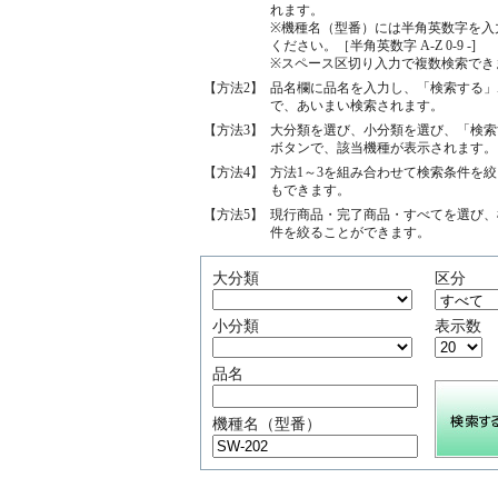
れます。
※機種名（型番）には半角英数字を入
ください。［半角英数字 A-Z 0-9 -]
※スペース区切り入力で複数検索でき
【方法2】
品名欄に品名を入力し、「検索する」
で、あいまい検索されます。
【方法3】
大分類を選び、小分類を選び、「検索
ボタンで、該当機種が表示されます。
【方法4】
方法1～3を組み合わせて検索条件を
もできます。
【方法5】
現行商品・完了商品・すべてを選び、
件を絞ることができます。
大分類
区分
小分類
表示数
品名
機種名（型番）