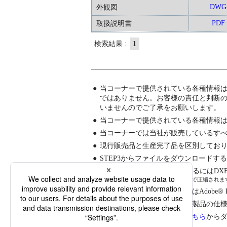
DWG
外観図
PDF
取扱説明書
検索結果 :
1
●
当コーナーで提供されている各種情報
ではありません。お客様の責任と判断
いませんのでご了承をお願いします。
●
当コーナーで提供されている各種情報
●
当コーナーでは当社が販売しているす
●
現行販売品と生産完了品を区別してお
●
STEP3からファイルをダウンロードす
●
CADデータをダウンロードするにはDX
(DXF/DWG/JWWファイルはLZH形式で圧縮さ
●
仕様書、取扱説明書を見るにはAdobe® Read
●
仕様書、取扱説明書の内容は製品の仕
●
家庭用製品の取扱説明書は
こちら
から