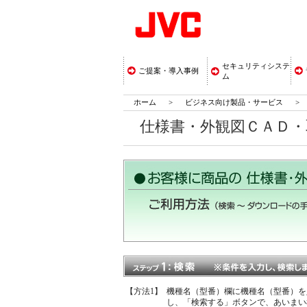
セキュリティシステ
ご提案・導入事例
ム
ホーム
>
ビジネス向け製品・サービス
>
仕様書・外観図ＣＡＤ
【方法1】
機種名（型番）欄に機種名（型番）を
し、「検索する」ボタンで、あいまい