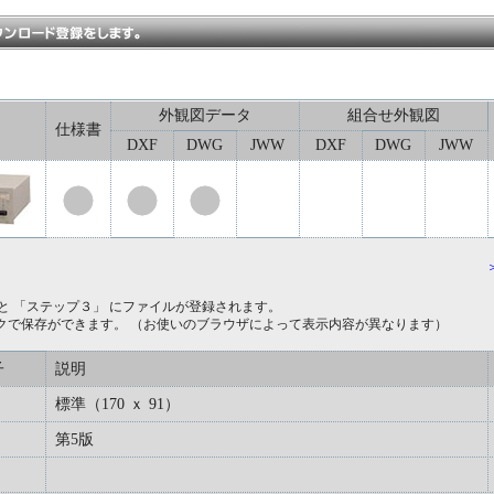
外観図データ
組合せ外観図
仕様書
DXF
DWG
JWW
DXF
DWG
JWW
と 「ステップ３」 にファイルが登録されます。
クで保存ができます。 （お使いのブラウザによって表示内容が異なります）
子
説明
標準（170 ｘ 91）
第5版