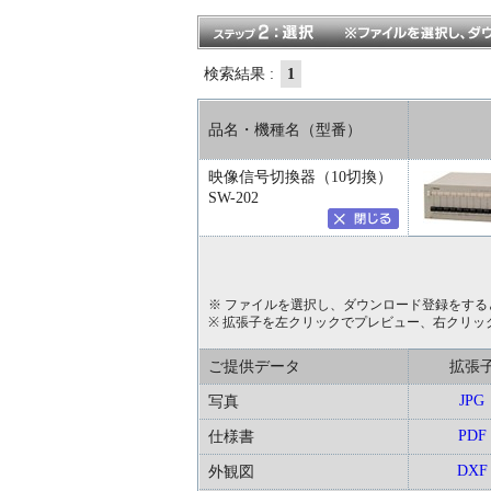
検索結果 :
1
品名・機種名（型番）
映像信号切換器（10切換）
SW-202
※ ファイルを選択し、ダウンロード登録をする
※ 拡張子を左クリックでプレビュー、右クリッ
ご提供データ
拡張
JPG
写真
PDF
仕様書
DXF
外観図