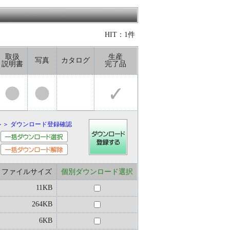
HIT：1件
取扱
生産
写真
カタログ
説明書
完了品
＞＞ ダウンロード登録確認
ファイルサイズ
個別ダウンロード選択
11KB
264KB
6KB