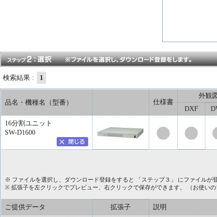
検索結果 :
1
外観
仕様書
品名・機種名（型番）
DXF
D
16分割ユニット
SW-D1600
※ ファイルを選択し、ダウンロード登録をすると 「ステップ３」 にファイルが
※ 拡張子を左クリックでプレビュー、右クリックで保存ができます。 （お使い
ご提供データ
拡張子
説明