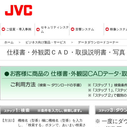
セキュリティシステ
ご提案・導入事例
音響システム
映像システ
ム
ホーム
>
ビジネス向け製品・サービス
>
データダウンロードコーナー
仕様書・外観図ＣＡＤ・取扱説明書・写
※ 一度にダ
【方法1】
機種名（型番）欄に機種名（型番）を入力
し、「検索する」ボタンで、あいまい検索さ