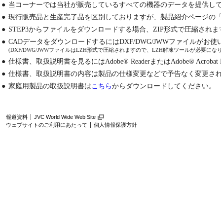
●
当コーナーでは当社が販売しているすべての機器のデータを提供し
●
現行販売品と生産完了品を区別しておりますが、製品紹介ページの
●
STEP3からファイルをダウンロードする場合、ZIP形式で圧縮され
●
CADデータをダウンロードするにはDXF/DWG/JWWファイルが
(DXF/DWG/JWWファイルはLZH形式で圧縮されますので、LZH解凍ツールが必要にな
●
仕様書、取扱説明書を見るにはAdobe® ReaderまたはAdobe® Acrobat
●
仕様書、取扱説明書の内容は製品の仕様変更などで予告なく変更さ
●
家庭用製品の取扱説明書は
こちら
からダウンロードしてください。
報道資料
JVC World Wide Web Site
ウェブサイトのご利用にあたって
個人情報保護方針