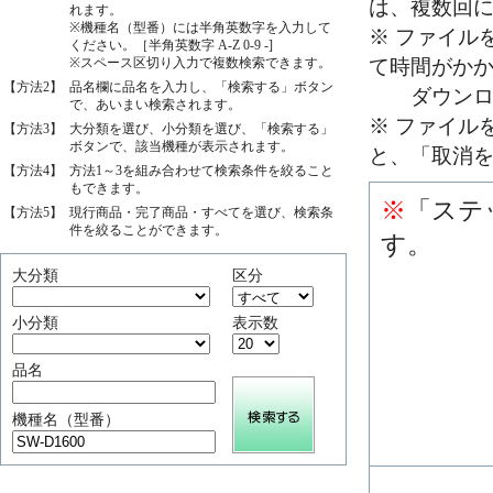
は、複数回
れます。
※機種名（型番）には半角英数字を入力して
※ ファイル
ください。［半角英数字 A-Z 0-9 -]
※スペース区切り入力で複数検索できます。
て時間がか
【方法2】
品名欄に品名を入力し、「検索する」ボタン
ダウンロー
で、あいまい検索されます。
※ ファイル
【方法3】
大分類を選び、小分類を選び、「検索する」
ボタンで、該当機種が表示されます。
と、「取消
【方法4】
方法1～3を組み合わせて検索条件を絞ること
もできます。
※
「ステ
【方法5】
現行商品・完了商品・すべてを選び、検索条
件を絞ることができます。
す。
大分類
区分
小分類
表示数
品名
機種名（型番）