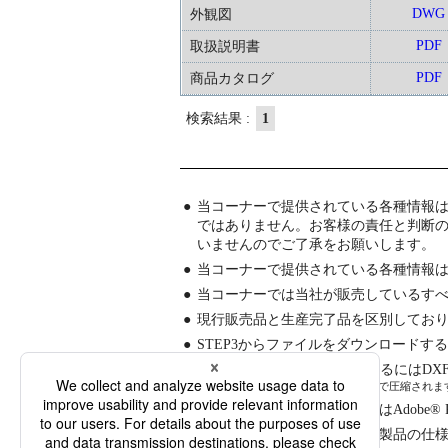
DWG
外観図
PDF
取扱説明書
PDF
商品カタログ
検索結果 :
1
●
当コーナーで提供されている各種情報
ではありません。お客様の責任と判断
いませんのでご了承をお願いします。
●
当コーナーで提供されている各種情報
●
当コーナーでは当社が販売しているす
●
現行販売品と生産完了品を区別してお
●
STEP3からファイルをダウンロードす
●
CADデータをダウンロードするにはDX
(DXF/DWG/JWWファイルはLZH形式で圧縮さ
●
仕様書、取扱説明書を見るにはAdobe® Read
●
仕様書、取扱説明書の内容は製品の仕