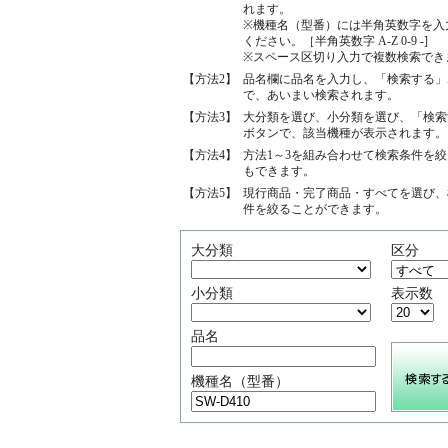
れます。
※機種名（型番）には半角英数字を入
ください。［半角英数字 A-Z 0-9 -]
※スペース区切り入力で複数検索でき
【方法2】
品名欄に品名を入力し、「検索する」
で、あいまい検索されます。
【方法3】
大分類を選び、小分類を選び、「検索
ボタンで、該当機種が表示されます。
【方法4】
方法1～3を組み合わせて検索条件を
もできます。
【方法5】
現行商品・完了商品・すべてを選び、
件を絞ることができます。
大分類
区分
小分類
表示数
品名
機種名（型番）