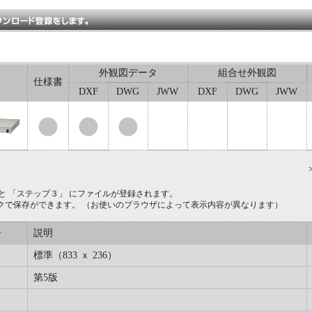
外観図データ
組合せ外観図
仕様書
DXF
DWG
JWW
DXF
DWG
JWW
と 「ステップ３」 にファイルが登録されます。
クで保存ができます。 （お使いのブラウザによって表示内容が異なります）
子
説明
標準（833 ｘ 236）
第5版