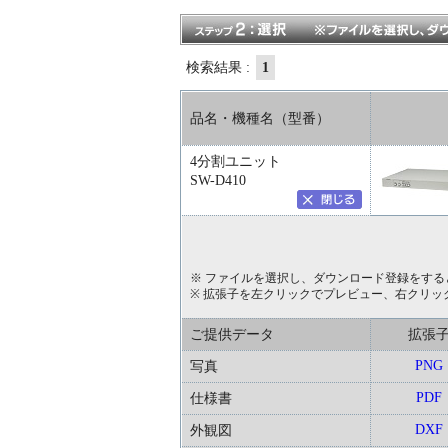
検索結果 :
1
品名・機種名（型番）
4分割ユニット
SW-D410
※ ファイルを選択し、ダウンロード登録をする
※ 拡張子を左クリックでプレビュー、右クリッ
ご提供データ
拡張
PNG
写真
PDF
仕様書
DXF
外観図