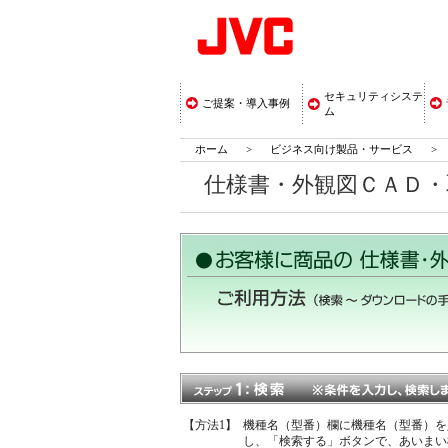
セキュリティシステ
ご提案・導入事例
ム
ホーム
>
ビジネス向け製品・サービス
>
仕様書・外観図ＣＡＤ
【方法1】
機種名（型番）欄に機種名（型番）を
し、「検索する」ボタンで、あいまい