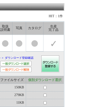
HIT：1件
取扱
生産
写真
カタログ
説明書
完了品
＞＞ ダウンロード登録確認
ファイルサイズ
個別ダウンロード選択
150KB
279KB
11KB