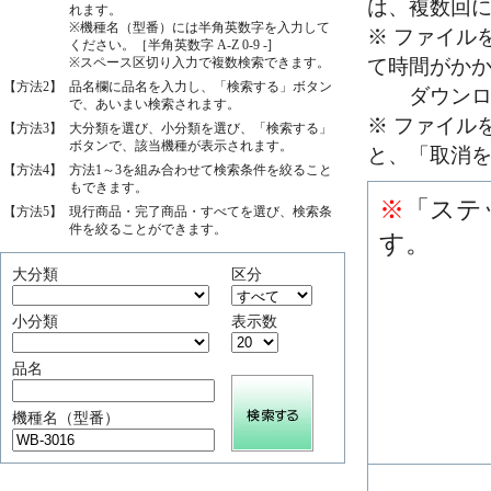
は、複数回
れます。
※機種名（型番）には半角英数字を入力して
※ ファイル
ください。［半角英数字 A-Z 0-9 -]
※スペース区切り入力で複数検索できます。
て時間がか
【方法2】
品名欄に品名を入力し、「検索する」ボタン
ダウンロー
で、あいまい検索されます。
※ ファイル
【方法3】
大分類を選び、小分類を選び、「検索する」
ボタンで、該当機種が表示されます。
と、「取消
【方法4】
方法1～3を組み合わせて検索条件を絞ること
もできます。
※
「ステ
【方法5】
現行商品・完了商品・すべてを選び、検索条
件を絞ることができます。
す。
大分類
区分
小分類
表示数
品名
機種名（型番）