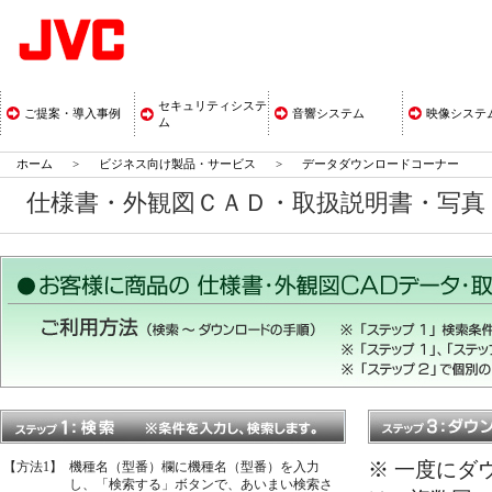
セキュリティシステ
ご提案・導入事例
音響システム
映像システ
ム
ホーム
>
ビジネス向け製品・サービス
>
データダウンロードコーナー
仕様書・外観図ＣＡＤ・取扱説明書・写
※ 一度にダ
【方法1】
機種名（型番）欄に機種名（型番）を入力
し、「検索する」ボタンで、あいまい検索さ