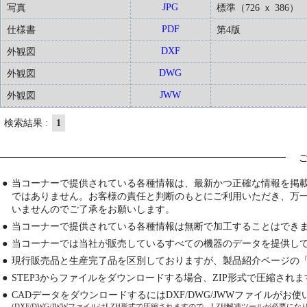
JPG
写真
標準（726 ｘ 386）
PDF
仕様書
第4版
DXF
外観図
DWG
外観図
JWW
外観図
検索結果 :
1
●
当コーナーで提供されている各種情報は、最新かつ正確な情報を掲
ではありません。お客様の責任と判断のもとにご利用いただき、万
いませんのでご了承をお願いします。
●
当コーナーで提供されている各種情報は無断で加工することはでき
●
当コーナーでは当社が販売しているすべての機器のデータを提供し
●
現行販売品と生産完了品を区別しておりますが、製品紹介ページの
●
STEP3からファイルをダウンロードする場合、ZIP形式で圧縮され
●
CADデータをダウンロードするにはDXF/DWG/JWWファイルが
(DXF/DWG/JWWファイルはLZH形式で圧縮されますので、LZH解凍ツールが必要にな