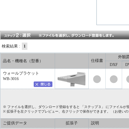
検索結果 :
1
外観
仕様書
品名・機種名（型番）
DXF
D
ウォールブラケット
WB-3016
※ ファイルを選択し、ダウンロード登録をすると 「ステップ３」 にファイルが
※ 拡張子を左クリックでプレビュー、右クリックで保存ができます。 （お使い
ご提供データ
拡張子
説明