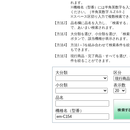
れます。
※機種名（型番）には半角英数字を入
ください。［半角英数字 A-Z 0-9 -]
※スペース区切り入力で複数検索でき
【方法2】
品名欄に品名を入力し、「検索する」
で、あいまい検索されます。
【方法3】
大分類を選び、小分類を選び、「検索
ボタンで、該当機種が表示されます。
【方法4】
方法1～3を組み合わせて検索条件を
もできます。
【方法5】
現行商品・完了商品・すべてを選び、
件を絞ることができます。
大分類
区分
小分類
表示数
品名
機種名（型番）