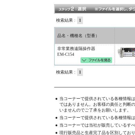
検索結果 :
1
品名・機種名（型番）
非常業務遠隔操作器
EM-C154
検索結果 :
1
●
当コーナーで提供されている各種情報
ではありません。お客様の責任と判断
いませんのでご了承をお願いします。
●
当コーナーで提供されている各種情報
●
当コーナーでは当社が販売しているす
●
現行販売品と生産完了品を区別してお