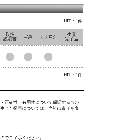
HIT：1件
取扱
生産
写真
カタログ
説明書
完了品
HIT：1件
性・正確性・有用性について保証するもの
て生じた損害については、当社は責任を負
すのでご了承ください。