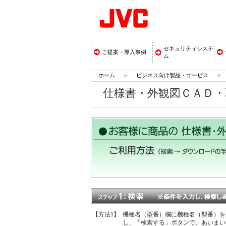
セキュリティシステ
ご提案・導入事例
ム
ホーム
>
ビジネス向け製品・サービス
>
仕様書・外観図ＣＡＤ
【方法1】
機種名（型番）欄に機種名（型番）を
し、「検索する」ボタンで、あいまい