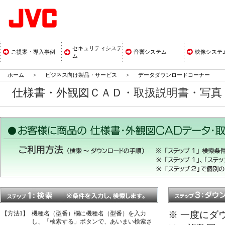
セキュリティシステ
ご提案・導入事例
音響システム
映像システ
ム
ホーム
>
ビジネス向け製品・サービス
>
データダウンロードコーナー
仕様書・外観図ＣＡＤ・取扱説明書・写
※ 一度にダ
【方法1】
機種名（型番）欄に機種名（型番）を入力
し、「検索する」ボタンで、あいまい検索さ