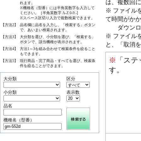
は、複数回
れます。
※機種名（型番）には半角英数字を入力して
※ ファイル
ください。［半角英数字 A-Z 0-9 -]
※スペース区切り入力で複数検索できます。
て時間がか
【方法2】
品名欄に品名を入力し、「検索する」ボタン
ダウンロー
で、あいまい検索されます。
※ ファイル
【方法3】
大分類を選び、小分類を選び、「検索する」
ボタンで、該当機種が表示されます。
と、「取消
【方法4】
方法1～3を組み合わせて検索条件を絞ること
もできます。
※
「ステ
【方法5】
現行商品・完了商品・すべてを選び、検索条
件を絞ることができます。
す。
大分類
区分
小分類
表示数
品名
機種名（型番）