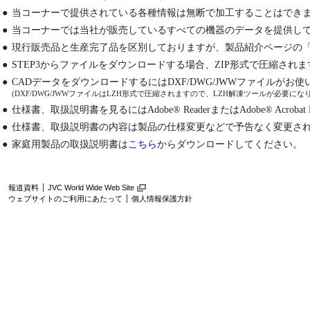
●
当コーナーで提供されている各種情報は無断で加工することはでき
●
当コーナーでは当社が販売しているすべての機器のデータを提供し
●
現行販売品と生産完了品を区別しておりますが、製品紹介ページの
●
STEP3からファイルをダウンロードする場合、ZIP形式で圧縮され
●
CADデータをダウンロードするにはDXF/DWG/JWWファイルが
(DXF/DWG/JWWファイルはLZH形式で圧縮されますので、LZH解凍ツールが必要にな
●
仕様書、取扱説明書を見るにはAdobe® ReaderまたはAdobe® Acrobat
●
仕様書、取扱説明書の内容は製品の仕様変更などで予告なく変更さ
●
家庭用製品の取扱説明書は
こちら
からダウンロードしてください。
報道資料
JVC World Wide Web Site
ウェブサイトのご利用にあたって
個人情報保護方針