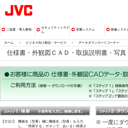
セキュリティシステ
ご提案・導入事例
音響システム
映像システ
ム
ホーム
>
ビジネス向け製品・サービス
>
データダウンロードコーナー
仕様書・外観図ＣＡＤ・取扱説明書・写
※ 一度にダ
【方法1】
機種名（型番）欄に機種名（型番）を入力
し、「検索する」ボタンで、あいまい検索さ