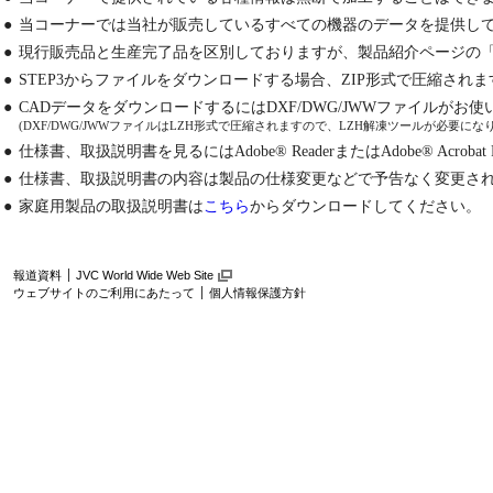
●
当コーナーでは当社が販売しているすべての機器のデータを提供し
●
現行販売品と生産完了品を区別しておりますが、製品紹介ページの
●
STEP3からファイルをダウンロードする場合、ZIP形式で圧縮され
●
CADデータをダウンロードするにはDXF/DWG/JWWファイルが
(DXF/DWG/JWWファイルはLZH形式で圧縮されますので、LZH解凍ツールが必要にな
●
仕様書、取扱説明書を見るにはAdobe® ReaderまたはAdobe® Acrobat
●
仕様書、取扱説明書の内容は製品の仕様変更などで予告なく変更さ
●
家庭用製品の取扱説明書は
こちら
からダウンロードしてください。
報道資料
JVC World Wide Web Site
ウェブサイトのご利用にあたって
個人情報保護方針