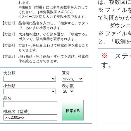
は、複数回
れます。
※機種名（型番）には半角英数字を入力して
※ ファイル
ください。［半角英数字 A-Z 0-9 -]
※スペース区切り入力で複数検索できます。
て時間がか
【方法2】
品名欄に品名を入力し、「検索する」ボタン
ダウンロー
で、あいまい検索されます。
※ ファイル
【方法3】
大分類を選び、小分類を選び、「検索する」
ボタンで、該当機種が表示されます。
と、「取消
【方法4】
方法1～3を組み合わせて検索条件を絞ること
もできます。
※
「ステ
【方法5】
現行商品・完了商品・すべてを選び、検索条
件を絞ることができます。
す。
大分類
区分
小分類
表示数
品名
機種名（型番）