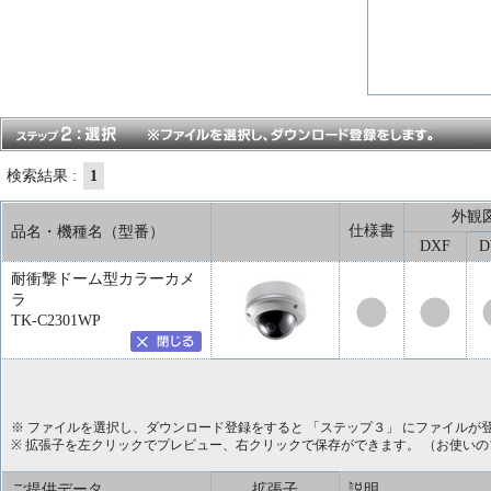
検索結果 :
1
外観
仕様書
品名・機種名（型番）
DXF
耐衝撃ドーム型カラーカメ
ラ
TK-C2301WP
※ ファイルを選択し、ダウンロード登録をすると 「ステップ３」 にファイルが
※ 拡張子を左クリックでプレビュー、右クリックで保存ができます。 （お使い
ご提供データ
拡張子
説明