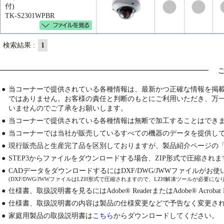
付)
TK-S2301WPBR
検索結果 :
1
●
当コーナーで提供されている各種情報は、最新かつ正確な情報を掲
ではありません。お客様の責任と判断のもとにご利用いただき、万
いませんのでご了承をお願いします。
●
当コーナーで提供されている各種情報は無断で加工することはでき
●
当コーナーでは当社が販売しているすべての機器のデータを提供し
●
現行販売品と生産完了品を区別しておりますが、製品紹介ページの
●
STEP3からファイルをダウンロードする場合、ZIP形式で圧縮され
●
CADデータをダウンロードするにはDXF/DWG/JWWファイルが
(DXF/DWG/JWWファイルはLZH形式で圧縮されますので、LZH解凍ツールが必要にな
●
仕様書、取扱説明書を見るにはAdobe® ReaderまたはAdobe® Acrobat
●
仕様書、取扱説明書の内容は製品の仕様変更などで予告なく変更さ
●
家庭用製品の取扱説明書は
こちら
からダウンロードしてください。