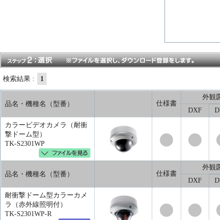
検索結果 :
1
外観
仕様書
品名・機種名（型番）
DXF
カラービデオカメラ（耐衝
撃ドーム型）
TK-S2301WP
外観
仕様書
品名・機種名（型番）
DXF
耐衝撃ドーム型カラーカメ
ラ（赤外線照明付）
TK-S2301WP-R