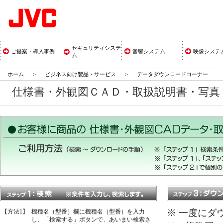
セキュリティシステ
ご提案・導入事例
音響システム
映像システ
ム
ホーム
>
ビジネス向け製品・サービス
>
データダウンロードコーナー
仕様書・外観図ＣＡＤ・取扱説明書・写
※ 一度にダ
【方法1】
機種名（型番）欄に機種名（型番）を入力
し、「検索する」ボタンで、あいまい検索さ