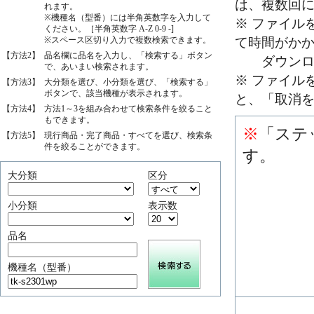
は、複数回
れます。
※機種名（型番）には半角英数字を入力して
※ ファイル
ください。［半角英数字 A-Z 0-9 -]
※スペース区切り入力で複数検索できます。
て時間がか
【方法2】
品名欄に品名を入力し、「検索する」ボタン
ダウンロー
で、あいまい検索されます。
※ ファイル
【方法3】
大分類を選び、小分類を選び、「検索する」
ボタンで、該当機種が表示されます。
と、「取消
【方法4】
方法1～3を組み合わせて検索条件を絞ること
もできます。
※
「ステ
【方法5】
現行商品・完了商品・すべてを選び、検索条
件を絞ることができます。
す。
大分類
区分
小分類
表示数
品名
機種名（型番）