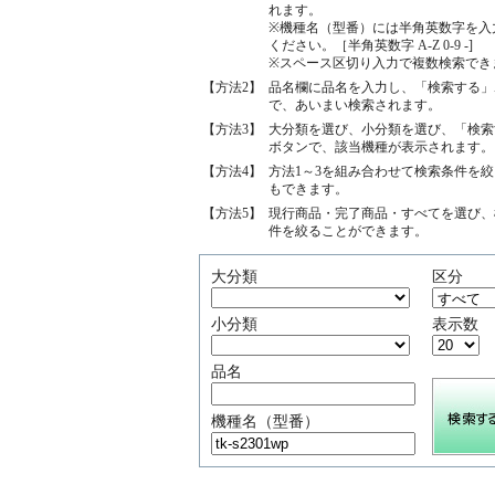
れます。
※機種名（型番）には半角英数字を入
ください。［半角英数字 A-Z 0-9 -]
※スペース区切り入力で複数検索でき
【方法2】
品名欄に品名を入力し、「検索する」
で、あいまい検索されます。
【方法3】
大分類を選び、小分類を選び、「検索
ボタンで、該当機種が表示されます。
【方法4】
方法1～3を組み合わせて検索条件を
もできます。
【方法5】
現行商品・完了商品・すべてを選び、
件を絞ることができます。
大分類
区分
小分類
表示数
品名
機種名（型番）