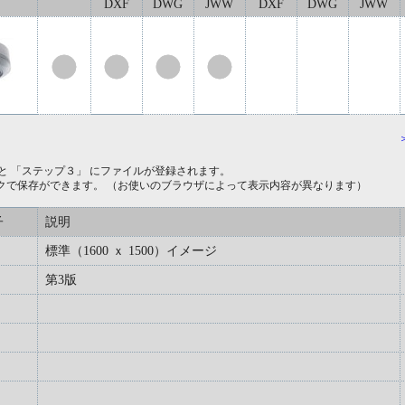
DXF
DWG
JWW
DXF
DWG
JWW
と 「ステップ３」 にファイルが登録されます。
クで保存ができます。 （お使いのブラウザによって表示内容が異なります）
子
説明
標準（1600 ｘ 1500）イメージ
第3版