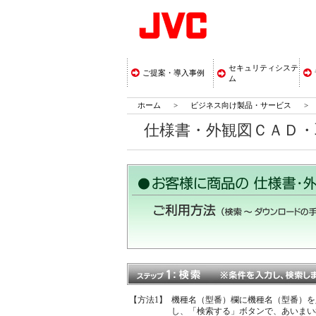
セキュリティシステ
ご提案・導入事例
ム
ホーム
>
ビジネス向け製品・サービス
>
仕様書・外観図ＣＡＤ
【方法1】
機種名（型番）欄に機種名（型番）を
し、「検索する」ボタンで、あいまい