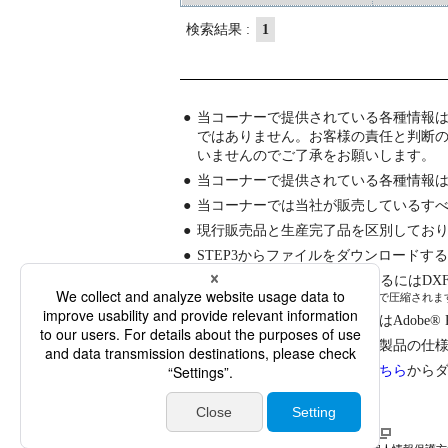
検索結果 :
1
●
当コーナーで提供されている各種情報
ではありません。お客様の責任と判断
いませんのでご了承をお願いします。
●
当コーナーで提供されている各種情報
●
当コーナーでは当社が販売しているす
●
現行販売品と生産完了品を区別してお
●
STEP3からファイルをダウンロードす
●
CADデータをダウンロードするにはDX
(DXF/DWG/JWWファイルはLZH形式で圧縮さ
●
仕様書、取扱説明書を見るにはAdobe® Read
●
仕様書、取扱説明書の内容は製品の仕
●
家庭用製品の取扱説明書は
こちら
から
報道資料
JVC World Wide Web Site