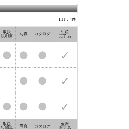
HIT：4件
取扱
生産
写真
カタログ
説明書
完了品
取扱
生産
写真
カタログ
説明書
完了品