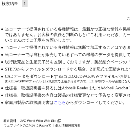
検索結果 :
1
●
当コーナーで提供されている各種情報は、最新かつ正確な情報を掲
ではありません。お客様の責任と判断のもとにご利用いただき、万
いませんのでご了承をお願いします。
●
当コーナーで提供されている各種情報は無断で加工することはでき
●
当コーナーでは当社が販売しているすべての機器のデータを提供し
●
現行販売品と生産完了品を区別しておりますが、製品紹介ページの
●
STEP3からファイルをダウンロードする場合、ZIP形式で圧縮され
●
CADデータをダウンロードするにはDXF/DWG/JWWファイルが
(DXF/DWG/JWWファイルはLZH形式で圧縮されますので、LZH解凍ツールが必要にな
●
仕様書、取扱説明書を見るにはAdobe® ReaderまたはAdobe® Acrobat
●
仕様書、取扱説明書の内容は製品の仕様変更などで予告なく変更さ
●
家庭用製品の取扱説明書は
こちら
からダウンロードしてください。
報道資料
JVC World Wide Web Site
ウェブサイトのご利用にあたって
個人情報保護方針