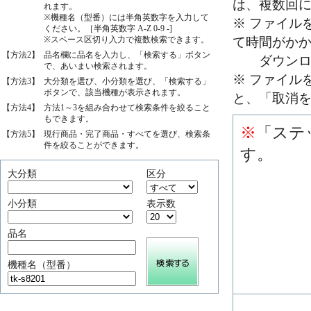
は、複数回
れます。
※機種名（型番）には半角英数字を入力して
※ ファイル
ください。［半角英数字 A-Z 0-9 -]
※スペース区切り入力で複数検索できます。
て時間がか
【方法2】
品名欄に品名を入力し、「検索する」ボタン
ダウンロー
で、あいまい検索されます。
※ ファイル
【方法3】
大分類を選び、小分類を選び、「検索する」
ボタンで、該当機種が表示されます。
と、「取消
【方法4】
方法1～3を組み合わせて検索条件を絞ること
もできます。
※
「ステ
【方法5】
現行商品・完了商品・すべてを選び、検索条
件を絞ることができます。
す。
大分類
区分
小分類
表示数
品名
機種名（型番）