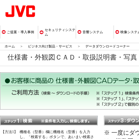
セキュリティシステ
ご提案・導入事例
音響システム
映像システ
ム
ホーム
>
ビジネス向け製品・サービス
>
データダウンロードコーナー
仕様書・外観図ＣＡＤ・取扱説明書・写
※ 一度にダ
【方法1】
機種名（型番）欄に機種名（型番）を入力
し、「検索する」ボタンで、あいまい検索さ