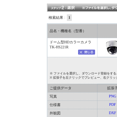
検索結果 :
1
品名・機種名（型番）
ドーム型HDカラーカメラ
TK-HS221R
※ ファイルを選択し、ダウンロード登録をする
※ 拡張子を左クリックでプレビュー、右クリッ
ご提供データ
拡張
PNG
写真
PDF
仕様書
DXF
外観図