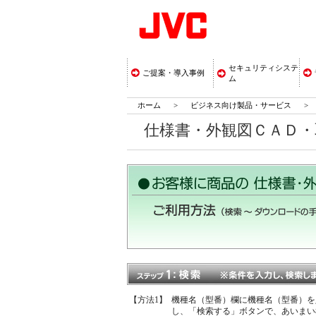
セキュリティシステ
ご提案・導入事例
ム
ホーム
>
ビジネス向け製品・サービス
>
仕様書・外観図ＣＡＤ
【方法1】
機種名（型番）欄に機種名（型番）を
し、「検索する」ボタンで、あいまい