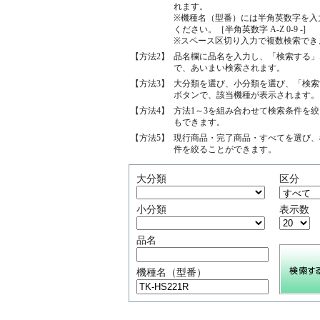
れます。
※機種名（型番）には半角英数字を入
ください。［半角英数字 A-Z 0-9 -]
※スペース区切り入力で複数検索でき
【方法2】
品名欄に品名を入力し、「検索する」
で、あいまい検索されます。
【方法3】
大分類を選び、小分類を選び、「検索
ボタンで、該当機種が表示されます。
【方法4】
方法1～3を組み合わせて検索条件を
もできます。
【方法5】
現行商品・完了商品・すべてを選び、
件を絞ることができます。
大分類
区分
小分類
表示数
品名
機種名（型番）