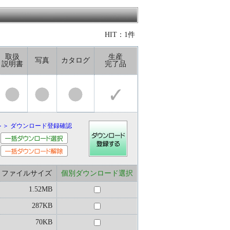
HIT：1件
取扱
生産
写真
カタログ
説明書
完了品
＞＞ ダウンロード登録確認
ファイルサイズ
個別ダウンロード選択
1.52MB
287KB
70KB