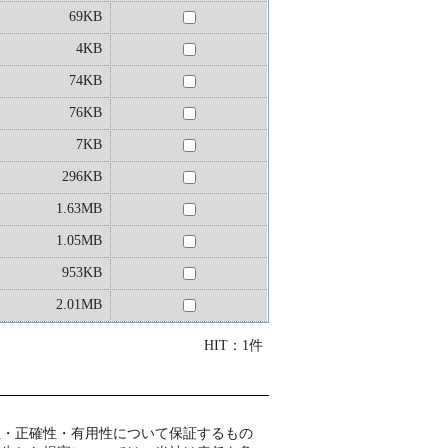
69KB
4KB
74KB
76KB
7KB
296KB
1.63MB
1.05MB
953KB
2.01MB
HIT：1件
性・正確性・有用性について保証するもの