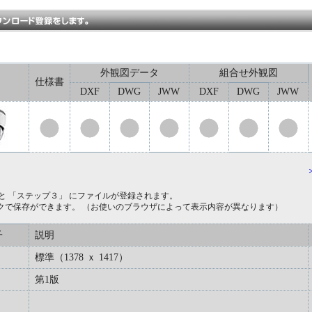
外観図データ
組合せ外観図
仕様書
DXF
DWG
JWW
DXF
DWG
JWW
と 「ステップ３」 にファイルが登録されます。
クで保存ができます。 （お使いのブラウザによって表示内容が異なります）
子
説明
標準（1378 ｘ 1417）
第1版