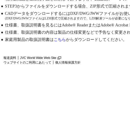
●
STEP3からファイルをダウンロードする場合、ZIP形式で圧縮され
●
CADデータをダウンロードするにはDXF/DWG/JWWファイルが
(DXF/DWG/JWWファイルはLZH形式で圧縮されますので、LZH解凍ツールが必要にな
●
仕様書、取扱説明書を見るにはAdobe® ReaderまたはAdobe® Acrobat
●
仕様書、取扱説明書の内容は製品の仕様変更などで予告なく変更さ
●
家庭用製品の取扱説明書は
こちら
からダウンロードしてください。
報道資料
JVC World Wide Web Site
ウェブサイトのご利用にあたって
個人情報保護方針