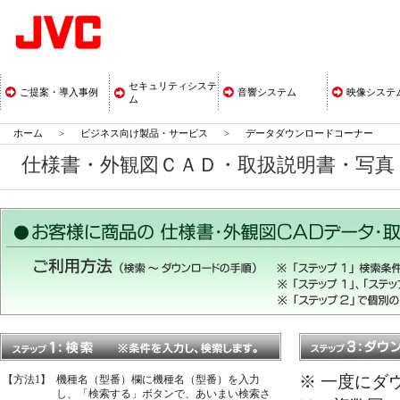
セキュリティシステ
ご提案・導入事例
音響システム
映像システ
ム
ホーム
>
ビジネス向け製品・サービス
>
データダウンロードコーナー
仕様書・外観図ＣＡＤ・取扱説明書・写
※ 一度にダ
【方法1】
機種名（型番）欄に機種名（型番）を入力
し、「検索する」ボタンで、あいまい検索さ