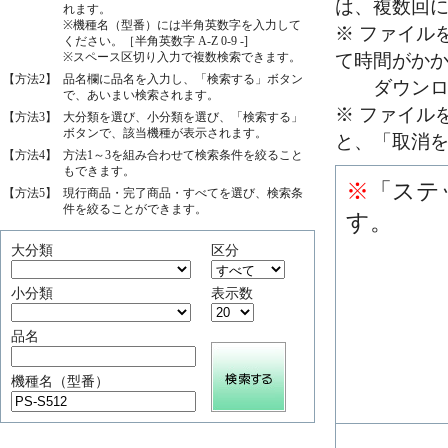
は、複数回
れます。
※機種名（型番）には半角英数字を入力して
※ ファイル
ください。［半角英数字 A-Z 0-9 -]
※スペース区切り入力で複数検索できます。
て時間がか
【方法2】
品名欄に品名を入力し、「検索する」ボタン
ダウンロー
で、あいまい検索されます。
※ ファイル
【方法3】
大分類を選び、小分類を選び、「検索する」
ボタンで、該当機種が表示されます。
と、「取消
【方法4】
方法1～3を組み合わせて検索条件を絞ること
もできます。
※
「ステ
【方法5】
現行商品・完了商品・すべてを選び、検索条
件を絞ることができます。
す。
大分類
区分
小分類
表示数
品名
機種名（型番）